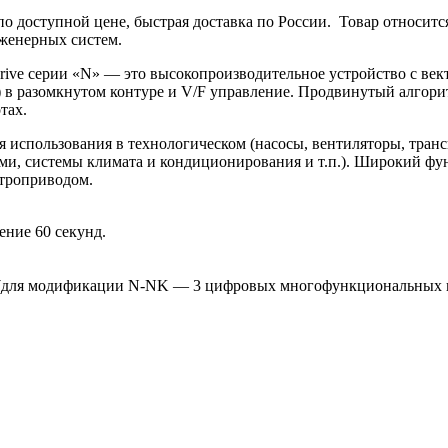
 доступной цене, быстрая доставка по России. Товар относится
женерных систем.
rive серии «N» — это высокопроизводительное устройство с ве
 в разомкнутом контуре и V/F управление. Продвинутый алгори
тах.
я использования в технологическом (насосы, вентиляторы, тран
и, системы климата и кондиционирования и т.п.). Широкий фун
ктроприводом.
ение 60 секунд.
(для модификации N-NK — 3 цифровых многофункциональных п