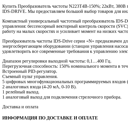
Купить Преобразователь частоты N223T4B-150%; 22кВт, 380В по
IDS-DRIVE. Мы предоставляем большой выбор товаров для ин
Компактный универсальный частотный преобразователь IDS-D
управления: бессенсорный векторный контроль скорости (SVC)
работу на малых скоростях и усиливает момент на низких часто
Преобразователь частоты IDS-Drive серии «N» предназначен дл
энергосберегающем оборудовании (станции управления насосам
удовлетворить все современные требования к управлению эле
Диапазон регулировки выходной частоты: 0,1…400 Гц.
Перегрузочная способность: 150% номинального момента в теч
Встроенный PID-регулятор.
Съемный пульт управления.
5 цифровых многофункциональных программируемых входов 
2 аналоговых входа (4-20 мА, 0-10 В).
1 релейный выход.
1 аналоговый выход для подключения стрелочного прибора.
Доставка и оплата
ИНФОРМАЦИЯ ПО ДОСТАВКЕ И ОПЛАТЕ