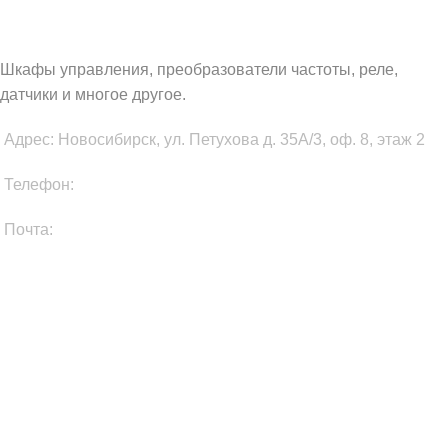
WAUTOMATION.RU
Шкафы управления, преобразователи частоты, реле,
датчики и многое другое.
Адрес: Новосибирск, ул. Петухова д. 35А/3, оф. 8, этаж 2
Телефон:
+7 (903) 931-77-75
Почта:
info@wautomation.ru
КАТЕГОРИИ ТОВАРОВ
Преобразователи частоты
Электроприводы
Датчики
Модули расширения