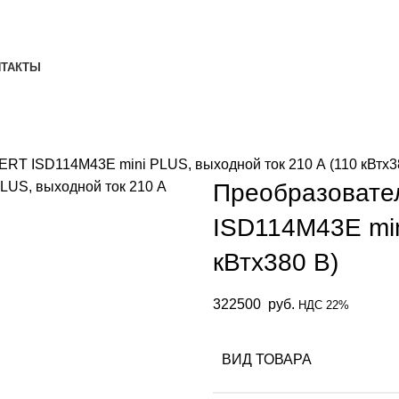
НТАКТЫ
RT ISD114M43E mini PLUS, выходной ток 210 А (110 кВтx3
Преобразовате
ISD114M43E min
кВтx380 В)
322500
руб.
НДС 22%
ВИД ТОВАРА