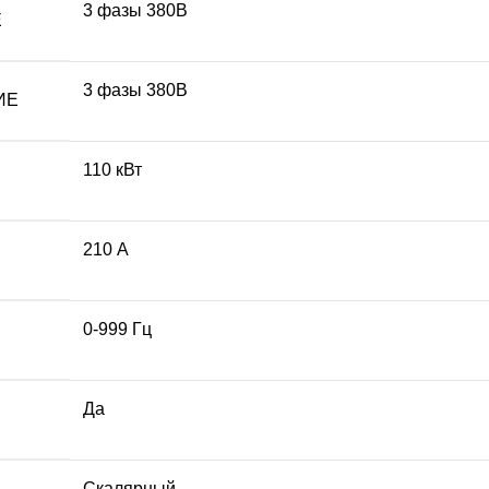
3 фазы 380В
Е
3 фазы 380В
ИЕ
110 кВт
210 А
0-999 Гц
Да
Скалярный